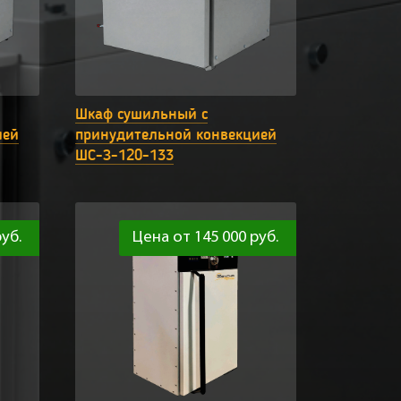
Шкаф сушильный с
ией
принудительной конвекцией
ШС-З-120-133
уб.
Цена от 145 000 руб.