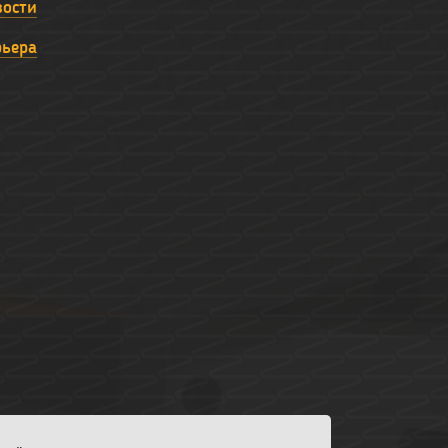
вости
рьера