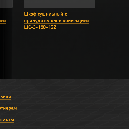
Шкаф сушильный с
ией
принудительной конвекцией
ШС-З-160-132
авная
ртнерам
нтакты