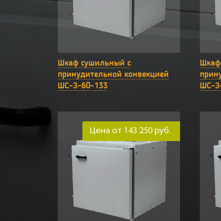
Шкаф сушильный с
Шкаф
принудительной конвекцией
прин
ШС-З-60-133
ШС-З
Цена от 143 250 руб.