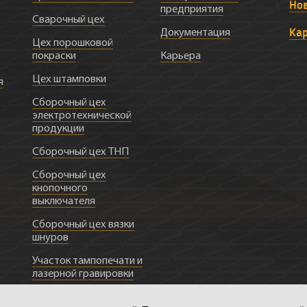
Но
предприятия
Сварочный цех
Ка
Документация
Цех порошковой
покраски
Карьера
Цех штамповки
я
Сборочный цех
электротехнической
продукции
Сборочный цех ТНП
Сборочный цех
кнопочного
выключателя
Сборочный цех вязки
шнуров
Участок тампопечати и
лазерной гравировки
ии