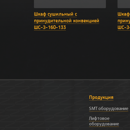
Шкаф сушильный с
Шкаф
принудительной конвекцией
прин
ШС-З-160-133
ШС-З
Продукция
SMT оборудование
Лифтовое
оборудование