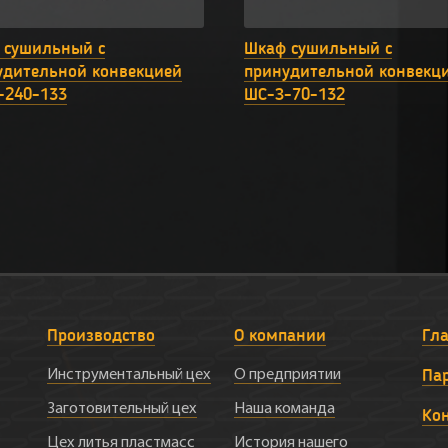
 сушильный с
Шкаф сушильный с
удительной конвекцией
принудительной конвекц
-240-133
ШС-З-70-132
Производство
О компании
Гл
Па
Инструментальный цех
О предприятии
Заготовительный цех
Наша команда
Ко
Цех литья пластмасс
История нашего