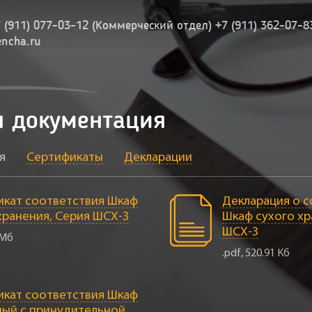
7 (911) 077-03-12 (Коммерческий отдел) +7 (911) 362-07-8
encha.ru
я документация
я
Сертификаты
Декларации
кат соответствия Шкаф
Декларация о 
хранения, Серия ШСХ-З
Шкаф сухого хр
ШСХ-З
 Мб
.pdf, 520.91 Кб
кат соответствия Шкаф
ный с принудительной