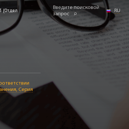
Введите поисковой
3 (Отдел
RU
запрос
соответствии
анения, Серия