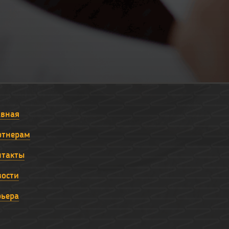
авная
ртнерам
нтакты
вости
рьера