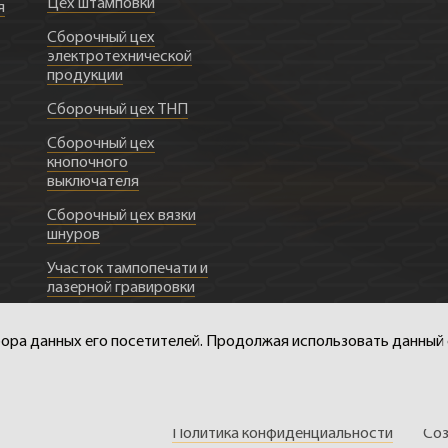
Цех штамповки
я
Сборочный цех
электротехнической
продукции
Сборочный цех ТНП
Сборочный цех
кнопочного
выключателя
Сборочный цех вязки
шнуров
Участок тампопечати и
лазерной гравировки
ии
сбора данных его посетителей. Продолжая использовать данный 
Политика конфиденциальности
Соз