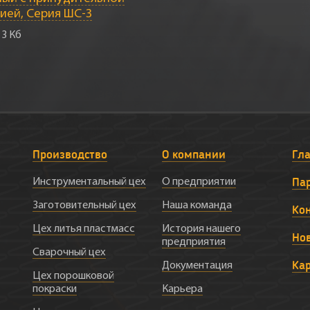
ией, Серия ШС-З
13 Кб
Производство
О компании
Гл
Па
Инструментальный цех
О предприятии
Заготовительный цех
Наша команда
Ко
Цех литья пластмасс
История нашего
Но
предприятия
Сварочный цех
Ка
Документация
Цех порошковой
покраски
Карьера