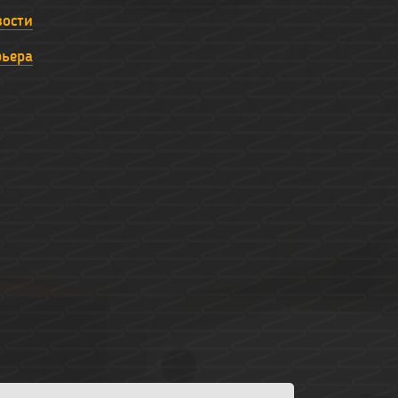
вости
рьера