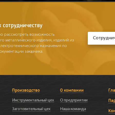
 сотрудничеству
во рассмотреть возможность
Сотруднич
го металлического изделия, изделий из
 электротехнического назначения по
окументации заказчика.
Производство
О компании
Гл
Па
Инструментальный цех
О предприятии
Заготовительный цех
Наша команда
Ко