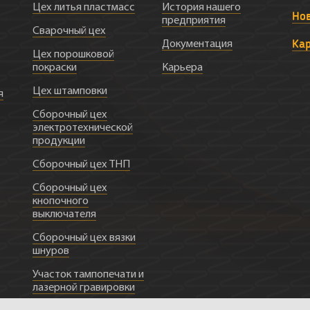
Цех литья пластмасс
История нашего
Но
предприятия
Сварочный цех
Ка
Документация
Цех порошковой
покраски
Карьера
Цех штамповки
я
Сборочный цех
электротехнической
продукции
Сборочный цех ТНП
Сборочный цех
кнопочного
выключателя
Сборочный цех вязки
шнуров
Участок тампопечати и
лазерной гравировки