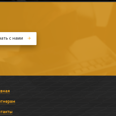
ать с нами
авная
ртнерам
нтакты