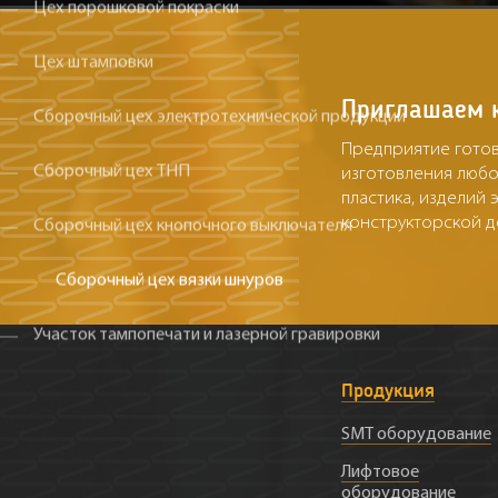
Цех порошковой покраски
Цех штамповки
Приглашаем к
Сборочный цех электротехнической продукции
Предприятие гото
Сборочный цех ТНП
изготовления любо
пластика, изделий
конструкторской д
Сборочный цех кнопочного выключателя
Сборочный цех вязки шнуров
Участок тампопечати и лазерной гравировки
Продукция
SMT оборудование
Лифтовое
оборудование