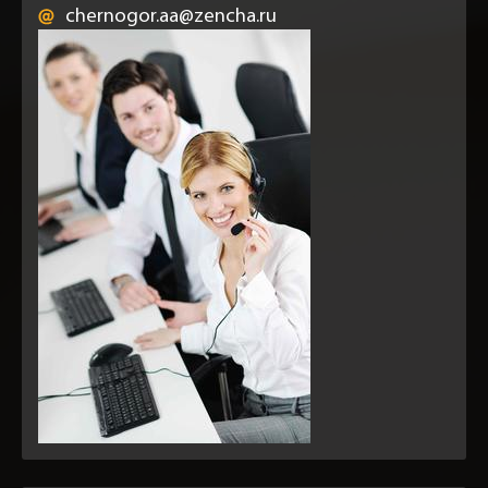
chernogor.aa@zencha.ru